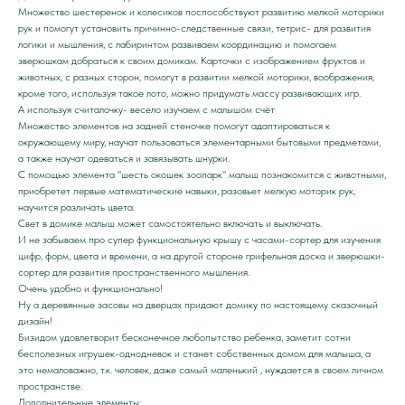
Множество шестеренок и колесиков поспособствуют развитию мелкой моторики
рук и помогут установить причинно-следственные связи, тетрис- для развития
логики и мышления, с лабиринтом развиваем координацию и помогаем
зверюшкам добраться к своим домикам. Карточки с изображением фруктов и
животных, с разных сторон, помогут в развитии мелкой моторики, воображения,
кроме того, используя такое лото, можно придумать массу развивающих игр.
А используя считалочку- весело изучаем с малышом счёт
Множество элементов на задней стеночке помогут адаптироваться к
окружающему миру, научат пользоваться элементарными бытовыми предметами,
а также научат одеваться и завязывать шнурки.
С помощью элемента "шесть окошек зоопарк" малыш познакомится с животными,
приобретет первые математические навыки, разовьет мелкую моторик рук,
научится различать цвета.
Свет в домике малыш может самостоятельно включать и выключать.
И не забываем про супер функциональную крышу с часами-сортер для изучения
цифр, форм, цвета и времени, а на другой стороне грифельная доска и зверюшки-
сортер для развития пространственного мышления.
Очень удобно и функционально!
Ну а деревянные засовы на дверцах придают домику по настоящему сказочный
дизайн!
Бизидом удовлетворит бесконечное любопытство ребенка, заметит сотни
бесполезных игрушек-однодневок и станет собственных домом для малыша, а
это немаловажно, т.к. человек, даже самый маленький , нуждается в своем личном
пространстве.
Дополнительные элементы: