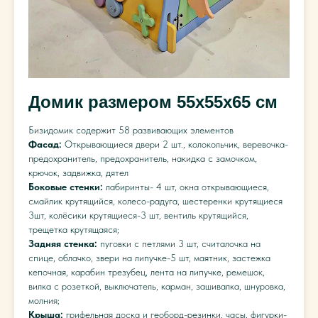
Домик размером 55х55х65 см
Бизидомик содержит 58 развивающих элементов
Фасад:
Открывающиеся двери 2 шт., колокольчик, веревочка-
предохранитель, предохранитель, накидка с замочком,
крючок, задвижка, дятел
Боковые стенки:
лабиринты- 4 шт, окна открывающиеся,
смайлик крутящийся, колесо-радуга, шестеренки крутящиеся
3шт, колёсики крутящиеся-3 шт, вентиль крутящийся,
трещетка крутящаяся;
Задняя стенка:
пуговки с петлями 3 шт, считалочка на
спице, облачко, звери на липучке-5 шт, маятник, застежка
кепочная, карабин трезубец, лента на липучке, ремешок,
вилка с розеткой, выключатель, карман, зашивалка, шнуровка,
молния;
Крыша:
грифельная доска и геоборд-резинки, часы, фигурки-