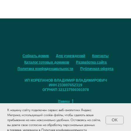
Собрать домик
Для учреждений
Контакты
Каталог готовых домиков
Разработка сайта
Политика конфиденциальности
Публичная оферта
ИП КОРЕПАНОВ ВЛАДИМИР ВЛАДИМИРОВИЧ
ИНН 233007652319
ОГРНИП 321237500301078
Наверх
К нашему сайту подключен сервис веб-аналитики Яндекс
Метрика, использующий cookie-файлы, чтобы сделать ваше
OK
пребывание на нем максимально удобным. Оставаясь на сайте,
вы даете свое согласие на обработку персональных данных
в порядке, указанном в
Политике конфиденциальности