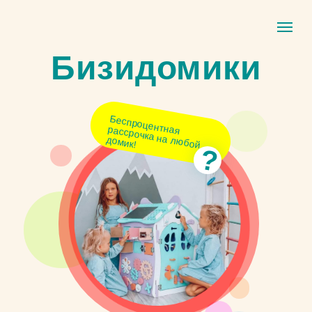
Бизидомики
Беспроцентная рассрочка на любой
домик!
?